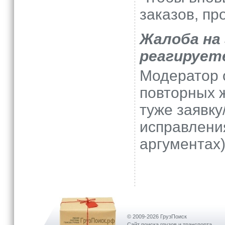
заказов, пр
Жалоба на 
реагирует
Модератор 
повторных ж
туже заявк
исправлени
аргументах)
© 2009-2026 ГрузПоиск
Сайт поиска грузов и транспорта