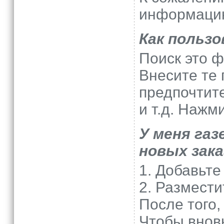
информаци
Как польз
Поиск это 
Внесите те
предпочтите
и т.д. Нажм
У меня газ
новых зака
1. Добавьте
2. Размести
После того,
Чтобы вновь