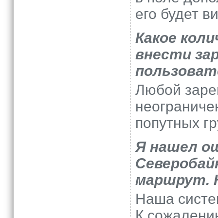
его будет в
Какое кол
внести за
пользоват
Любой заре
неограничен
попутных гр
Я нашел о
Северобайк
маршрут. 
Наша систем
К сожалени