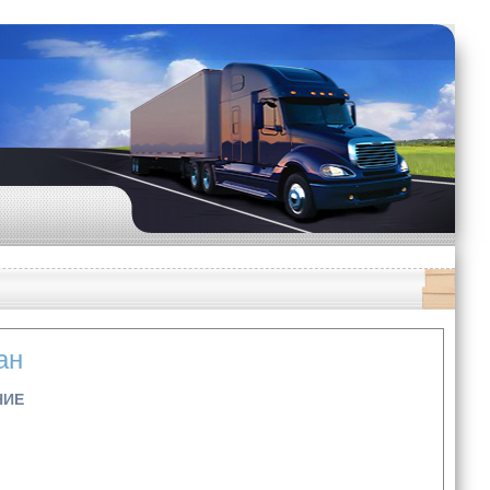
ан
НИЕ