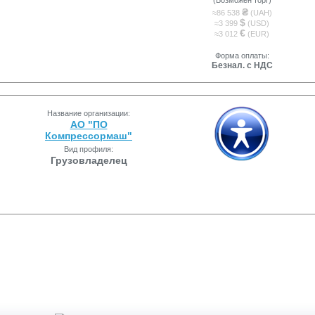
(Возможен торг)
₴
≈86 538
(UAH)
$
≈3 399
(USD)
€
≈3 012
(EUR)
Форма оплаты:
Безнал. с НДС
Название организации:
АО "ПО
Компрессормаш"
Вид профиля:
Грузовладелец