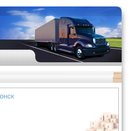
донск