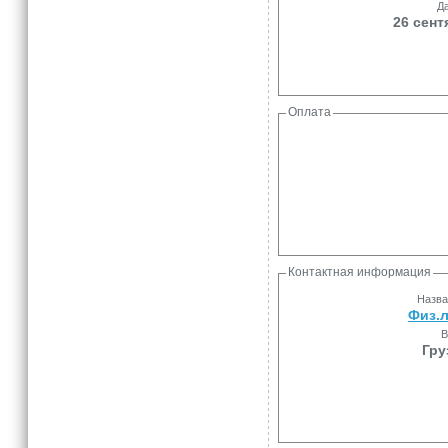
Да
26 сент
Оплата
Контактная информация
Назва
Физ.л
В
Гру