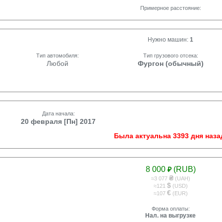
Примерное расстояние:
Нужно машин:
1
Тип автомобиля:
Тип грузового отсека:
Любой
Фургон (обычный)
Дата начала:
20 февраля [Пн] 2017
Была актуальна 3393 дня наза
8 000
(RUB)
₽
₴
≈3 077
(UAH)
$
≈121
(USD)
€
≈107
(EUR)
Форма оплаты:
Нал. на выгрузке