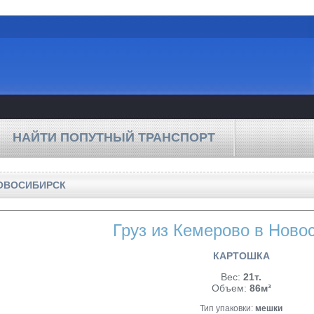
НАЙТИ ПОПУТНЫЙ ТРАНСПОРТ
НОВОСИБИРСК
Груз из Кемерово в Ново
КАРТОШКА
Вес:
21т.
Объем:
86м³
Тип упаковки:
мешки