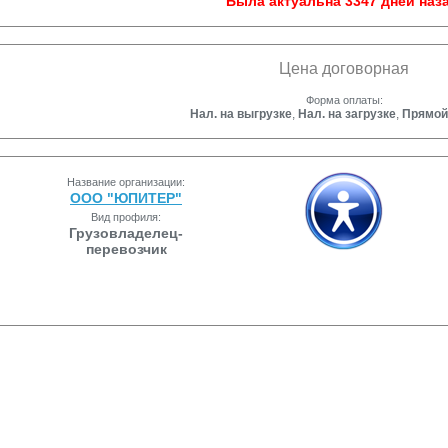
Была актуальна 3347 дней наза
Цена договорная
Форма оплаты:
Нал. на выгрузке
,
Нал. на загрузке
,
Прямой
Название организации:
ООО "ЮПИТЕР"
Вид профиля:
Грузовладелец-
перевозчик