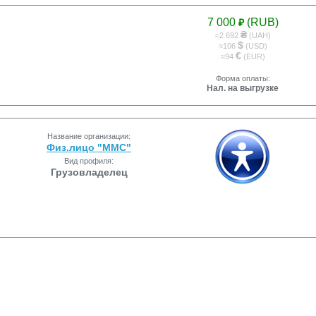
7 000
(RUB)
₽
₴
≈2 692
(UAH)
$
≈106
(USD)
€
≈94
(EUR)
Форма оплаты:
Нал. на выгрузке
Название организации:
Физ.лицо "ММС"
Вид профиля:
Грузовладелец