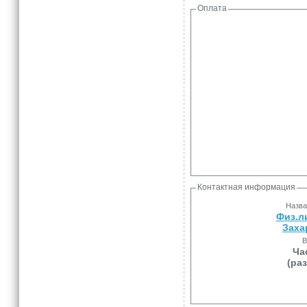
Оплата
Контактная информация
Назва
Физ.л
Заха
В
Ча
(ра