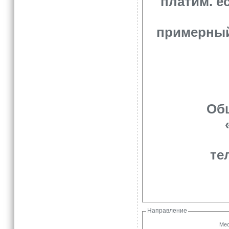
платим. е
примерный 
Общ
тел
Направление
Мес