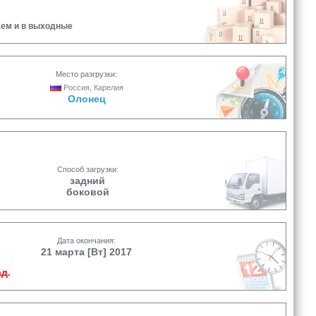
аем и в выходные
Место разгрузки:
Россия, Карелия
Олонец
Способ загрузки:
задний
боковой
Дата окончания:
21 марта [Вт] 2017
д.