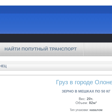
НАЙТИ ПОПУТНЫЙ ТРАНСПОРТ
НЕЦ
Груз в городе Олон
ЗЕРНО В МЕШКАХ ПО 50 КГ
Вес:
20т.
Объем:
82м³
Тип упаковки:
навалом