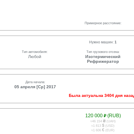
Примерное расстояние:
Нужно машин:
1
Тип автомобиля:
Тип грузового отсека:
Любой
Изотермический
Рефрижератор
Дата начала:
05 апреля [Ср] 2017
Была актуальна 3404 дня наза
120 000
(RUB)
₽
₴
≈46 154
(UAH)
$
≈1 813
(USD)
€
≈1 606
(EUR)