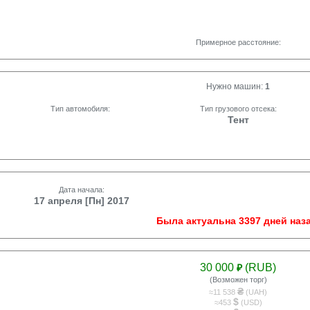
Примерное расстояние:
Нужно машин:
1
Тип автомобиля:
Тип грузового отсека:
Тент
Дата начала:
17 апреля [Пн] 2017
Была актуальна 3397 дней наза
30 000
(RUB)
₽
(Возможен торг)
₴
≈11 538
(UAH)
$
≈453
(USD)