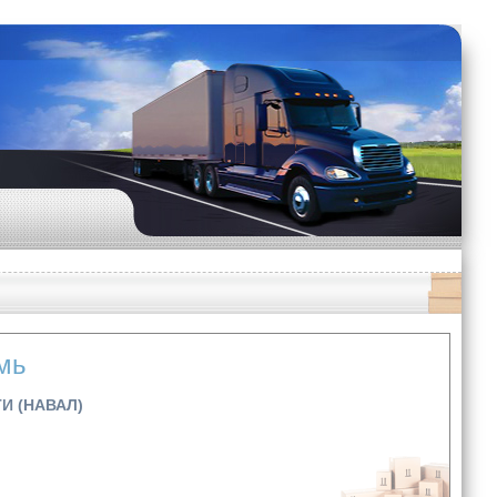
мь
И (НАВАЛ)