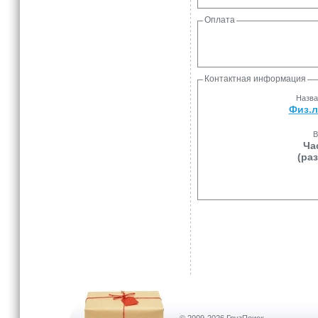
Оплата
Контактная информация
Назва
Физ.л
В
Ча
(ра