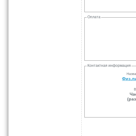
Оплата
Контактная информация
Назва
Физ.л
В
Ча
(ра