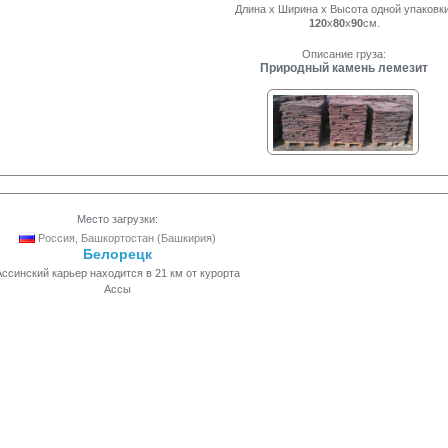
Длина x Ширина x Высота одной упаковки
120
x
80
x
90
см.
Описание груза:
Природный камень лемезит
Место загрузки:
Россия, Башкортостан (Башкирия)
Белорецк
Ассинский карьер находится в 21 км от курорта
Ассы