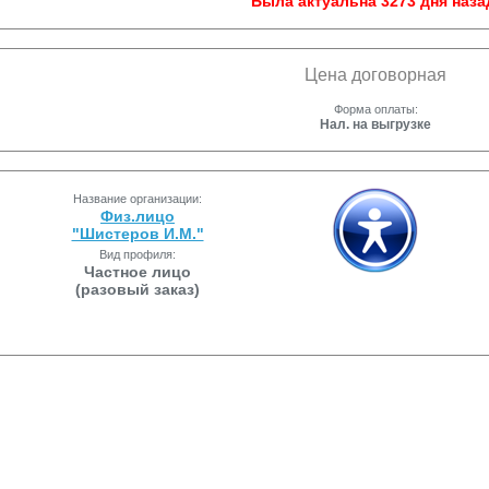
Была актуальна 3273 дня наза
Цена договорная
Форма оплаты:
Нал. на выгрузке
Название организации:
Физ.лицо
"Шистеров И.М."
Вид профиля:
Частное лицо
(разовый заказ)