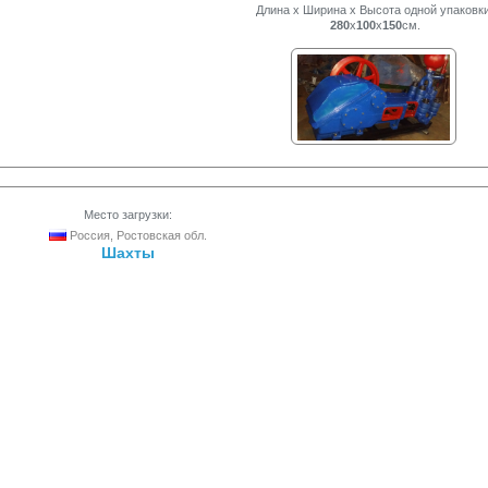
Длина x Ширина x Высота одной упаковки
280
x
100
x
150
см.
Место загрузки:
Россия, Ростовская обл.
Шахты