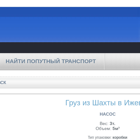
НАЙТИ ПОПУТНЫЙ ТРАНСПОРТ
ВСК
Груз из Шахты в Иже
НАСОС
Вес:
3т.
Объем:
5м³
Тип упаковки:
коробки