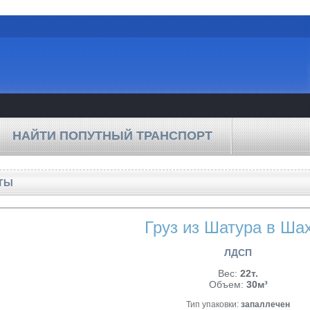
НАЙТИ ПОПУТНЫЙ ТРАНСПОРТ
ХТЫ
Груз из Шатура в Ша
ЛДСП
Вес:
22т.
Объем:
30м³
Тип упаковки:
запаллечен