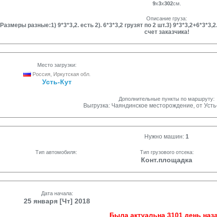
9
x
3
x
302
см.
Описание груза:
Размеры разные:1) 9*3*3,2. есть 2). 6*3*3,2 грузят по 2 шт.3) 9*3*3,2+6*
счет заказчика!
Место загрузки:
Россия, Иркутская обл.
Усть-Кут
Дополнительные пункты по маршруту:
Выгрузка: Чаяндинское месторождение, от Усть-
Нужно машин:
1
Тип автомобиля:
Тип грузового отсека:
Конт.площадка
Дата начала:
25 января [Чт] 2018
Была актуальна 3101 день наза