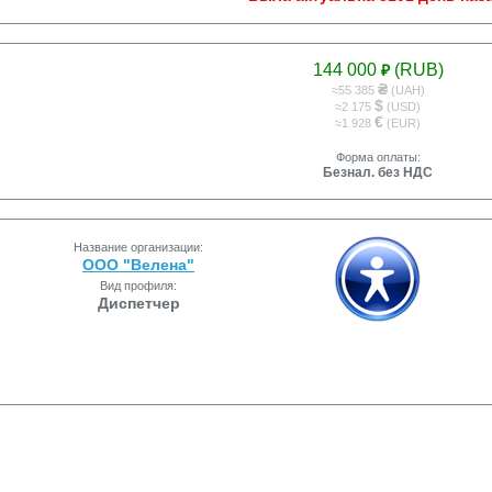
144 000
(RUB)
₽
₴
≈55 385
(UAH)
$
≈2 175
(USD)
€
≈1 928
(EUR)
Форма оплаты:
Безнал. без НДС
Название организации:
ООО "Велена"
Вид профиля:
Диспетчер