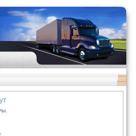
ут
РЫ.
: