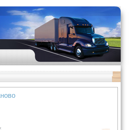
аново
: