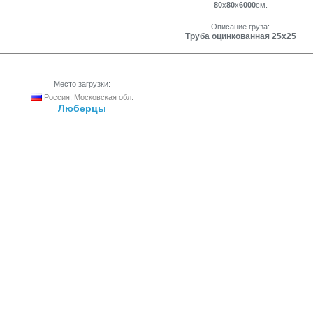
80
x
80
x
6000
см.
Описание груза:
Труба оцинкованная 25х25
Место загрузки:
Россия, Московская обл.
Люберцы