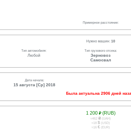
Примерное расстояние:
Нужно машин:
10
Тип автомобиля:
Тип грузового отсека:
Любой
Зерновоз
Самосвал
Дата начала:
15 августа [Ср] 2018
Была актуальна 2906 дней наза
1 200
(RUB)
₽
₴
≈462
(UAH)
$
≈18
(USD)
€
≈16
(EUR)