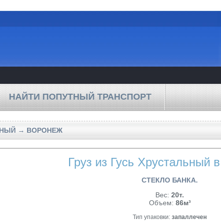
НАЙТИ ПОПУТНЫЙ ТРАНСПОРТ
ЬНЫЙ → ВОРОНЕЖ
Груз из Гусь Хрустальный 
СТЕКЛО БАНКА.
Вес:
20т.
Объем:
86м³
Тип упаковки:
запаллечен