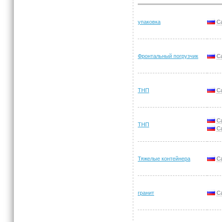
упаковка
С
Фронтальный погрузчик
С
ТНП
С
С
ТНП
С
Тяжелые контейнера
С
гранит
С