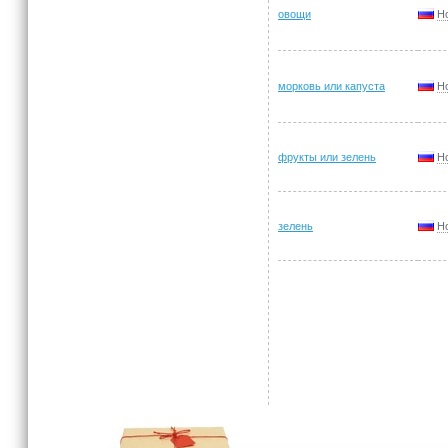
овощи
Н
морковь или капуста
Н
фрукты или зелень
Н
зелень
Н