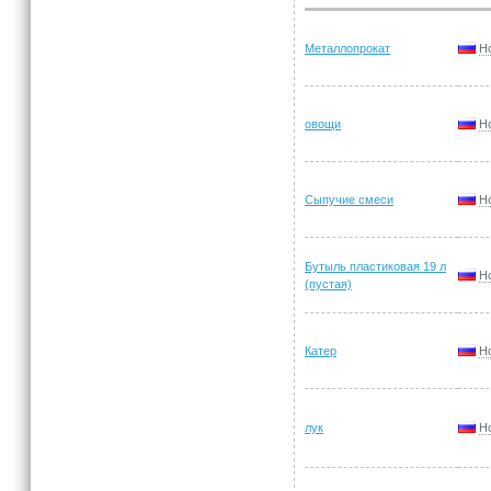
Металлопрокат
Н
овощи
Н
Сыпучие смеси
Н
Бутыль пластиковая 19 л
Н
(пустая)
Катер
Н
лук
Н