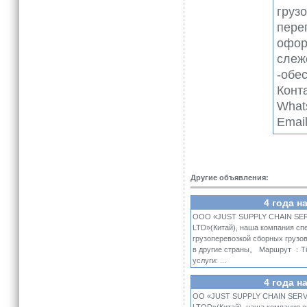
грузо
пере
офор
слеж
-обе
Конт
What
Emai
Другие объявления:
4 года н
ООО «JUST SUPPLY CHAIN SER
LTD»(Китай), наша компания с
грузоперевозкой сборных грузов
в другие страны。 Маршрут ：T
услуги: ...
4 года н
ОО «JUST SUPPLY CHAIN SERV