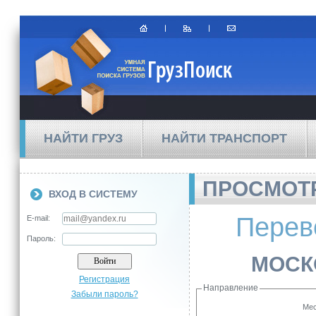
НАЙТИ ГРУЗ
НАЙТИ ТРАНСПОРТ
ПРОСМОТР
ВХОД В СИСТЕМУ
Перев
E-mail:
Пароль:
МОСК
Регистрация
Направление
Забыли пароль?
Мес