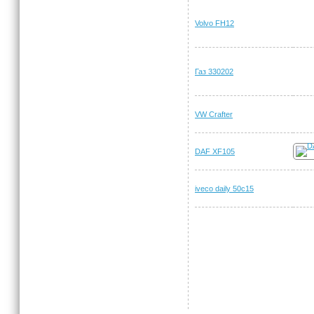
Volvo FH12
Газ 330202
VW Crafter
DAF XF105
iveco daily 50c15