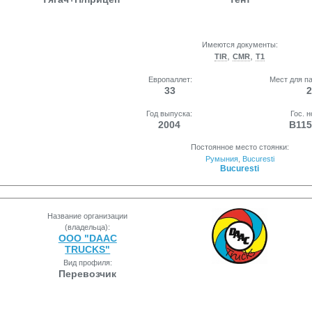
Имеются документы:
,
,
TIR
CMR
T1
Европаллет:
Мест для п
33
2
Год выпуска:
Гос. 
2004
B11
Постоянное место стоянки:
Румыния
,
Bucuresti
Bucuresti
Название организации
(владельца):
ООО "DAAC
TRUCKS"
Вид профиля:
Перевозчик