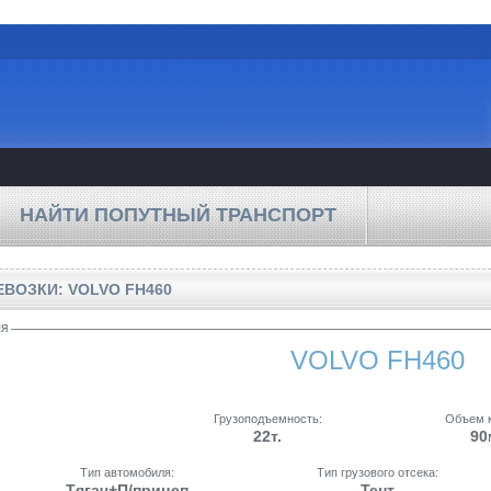
НАЙТИ ПОПУТНЫЙ ТРАНСПОРТ
ВОЗКИ: VOLVO FH460
ля
VOLVO FH460
Грузоподъемность:
Объем к
22т.
90
Тип автомобиля:
Тип грузового отсека:
Тягач+П/прицеп
Тент