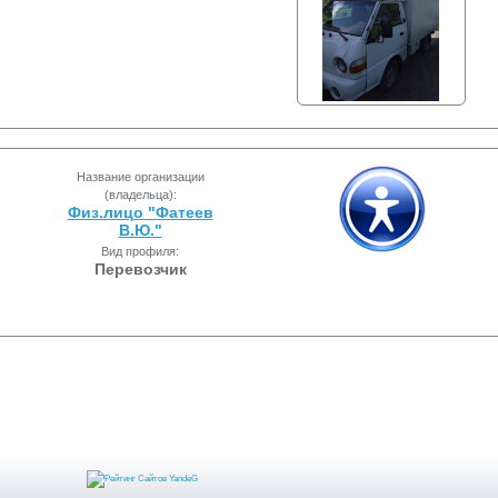
Название организации
(владельца):
Физ.лицо "Фатеев
В.Ю."
Вид профиля:
Перевозчик