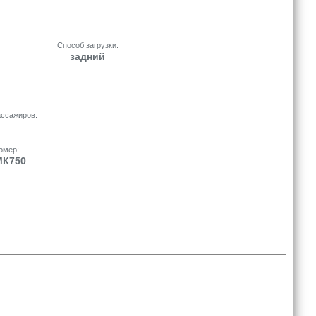
Способ загрузки:
задний
ассажиров:
номер:
МК750