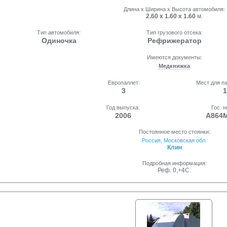
Длина x Ширина x Высота автомобиля:
2.60 x 1.60 x 1.60
м.
Тип автомобиля:
Тип грузового отсека:
Одиночка
Рефрижератор
Имеются документы:
Медкнижка
Европаллет:
Мест для п
3
1
Год выпуска:
Гос. 
2006
А864
Постоянное место стоянки:
Россия
,
Московская обл.
Клин
Подробная информация:
Реф. 0,+4С.