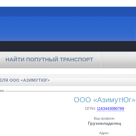
НАЙТИ ПОПУТНЫЙ ТРАНСПОРТ
ТЕЛЯ
ООО «АЗИМУТЮГ»
ии
ООО «АзимутЮг»
ОГРН:
1163443080789
Вид профиля:
Грузовладелец
Адрес: