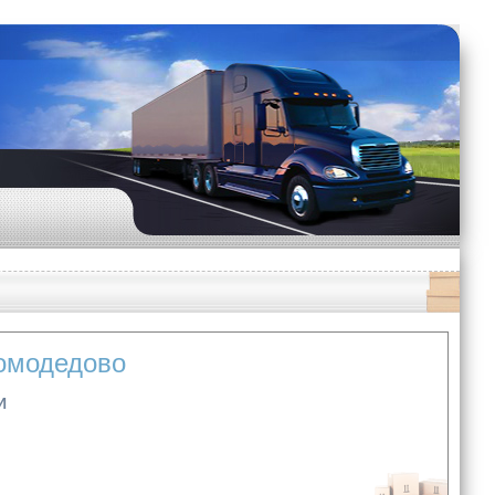
Домодедово
И