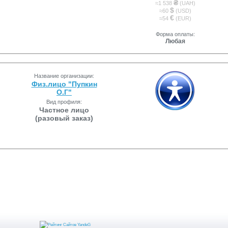
₴
≈1 538
(UAH)
$
≈60
(USD)
€
≈54
(EUR)
Форма оплаты:
Любая
Название организации:
Физ.лицо "Пупкин
О.Г"
Вид профиля:
Частное лицо
(разовый заказ)