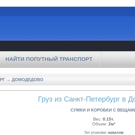
НАЙТИ ПОПУТНЫЙ ТРАНСПОРТ
УРГ → ДОМОДЕДОВО
Груз из Санкт-Петербург в 
СУМКИ И КОРОБКИ С ВЕЩАМ
Вес:
0.15т.
Объем:
2м³
Тип упаковки:
навалом