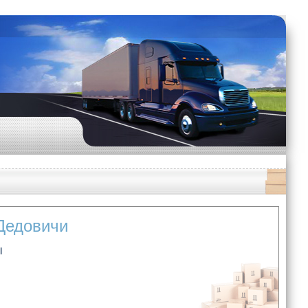
 Дедовичи
Ы