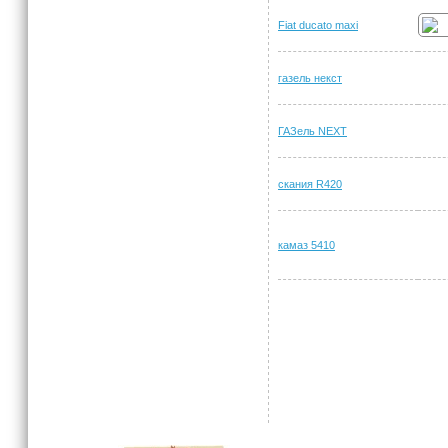
Fiat ducato maxi
газель некст
ГАЗель NEXT
скания R420
камаз 5410